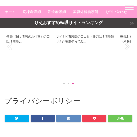
ホーム
病棟看護師
派遣看護師
美容外科看護師
お問い合わせ
りえおすすめ転職サイトランキング
旧：看護のお仕事）の口
マイナビ看護師の口コミ・評判は？看護師
看護師転職
転職したい看護師のあ
看護師転職
..
りえが実際使ってみ...
べき転職サイトベス...
プライバシーポリシー